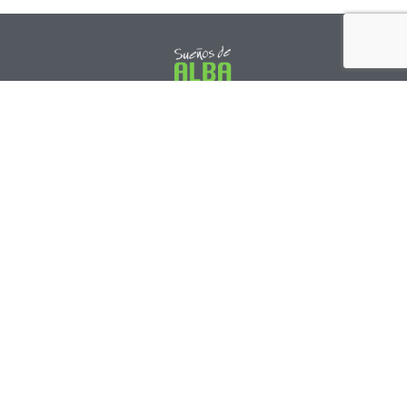
C/ DUQUE DE ALBA, Nº 6 PTL 12º 105001 Ávila
LEGAL
CONTACTO
Política de cookies
Nuestra finca
Política de privacidad
Blog
Términos y condiciones
Contacto
Financiado por la Unión Europea con el Programa Kit Digital,
por los Fondos Next Generation (EU) del Mecanismo de